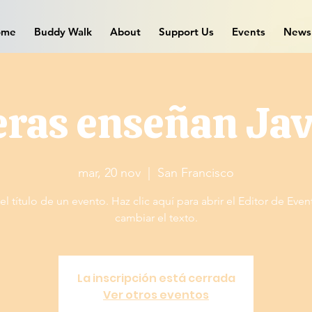
ome
Buddy Walk
About
Support Us
Events
News
eras enseñan Jav
mar, 20 nov
  |  
San Francisco
el título de un evento. Haz clic aquí para abrir el Editor de Even
cambiar el texto.
La inscripción está cerrada
Ver otros eventos